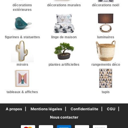
décorations
décorations murales
décorations noël
extérieures
figurines & statuettes
linge de maison
luminaires
miroirs
plantes artificielles
rangements déco
tableaux & affiches
tapis
A propos
Mentions légales
Confidentialite
CGU
Nous contacter