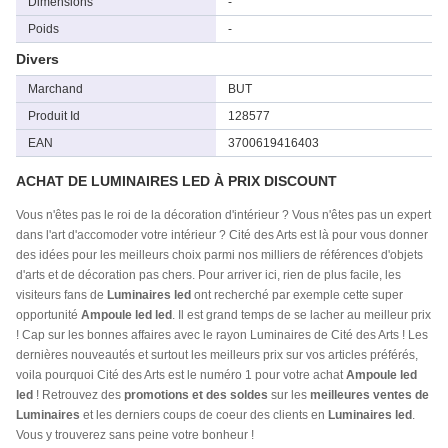
Dimensions
-
Poids
-
Divers
Marchand
BUT
Produit Id
128577
EAN
3700619416403
ACHAT DE LUMINAIRES LED À PRIX DISCOUNT
Vous n'êtes pas le roi de la décoration d'intérieur ? Vous n'êtes pas un expert
dans l'art d'accomoder votre intérieur ? Cité des Arts est là pour vous donner
des idées pour les meilleurs choix parmi nos milliers de références d'objets
d'arts et de décoration pas chers. Pour arriver ici, rien de plus facile, les
visiteurs fans de
Luminaires led
ont recherché par exemple cette super
opportunité
Ampoule led led
. Il est grand temps de se lacher au meilleur prix
! Cap sur les bonnes affaires avec le rayon Luminaires de Cité des Arts ! Les
dernières nouveautés et surtout les meilleurs prix sur vos articles préférés,
voila pourquoi Cité des Arts est le numéro 1 pour votre achat
Ampoule led
led
! Retrouvez des
promotions et des soldes
sur les
meilleures ventes de
Luminaires
et les derniers coups de coeur des clients en
Luminaires led
.
Vous y trouverez sans peine votre bonheur !