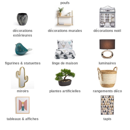
poufs
décorations
décorations murales
décorations noël
extérieures
figurines & statuettes
linge de maison
luminaires
miroirs
plantes artificielles
rangements déco
tableaux & affiches
tapis