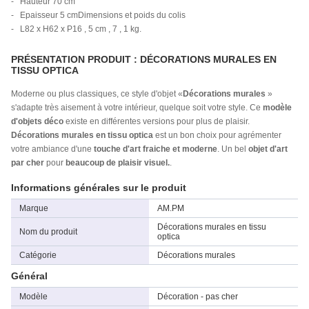
- Hauteur 70 cm
- Epaisseur 5 cmDimensions et poids du colis
- L82 x H62 x P16 , 5 cm , 7 , 1 kg.
PRÉSENTATION PRODUIT : DÉCORATIONS MURALES EN
TISSU OPTICA
Moderne ou plus classiques, ce style d'objet «
Décorations murales
»
s'adapte très aisement à votre intérieur, quelque soit votre style. Ce
modèle
d'objets déco
existe en différentes versions pour plus de plaisir.
Décorations murales en tissu optica
est un bon choix pour agrémenter
votre ambiance d'une
touche d'art fraiche et moderne
. Un bel
objet d'art
par cher
pour
beaucoup de plaisir visuel.
.
Informations générales sur le produit
Marque
AM.PM
Décorations murales en tissu
Nom du produit
optica
Catégorie
Décorations murales
Général
Modèle
Décoration - pas cher