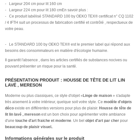
- Largeur 204 cm pour lit 160 cm
- Largeur 224 cm pour lit 180 cmEn savoir plus :
- Ce produit labélisé STANDARD 100 by OEKO TEX® certificat n° CQ 1102
/ 4 IFTH suit un processus de fabrication certifié et contrôlé , respectueux de
votre peau.
- Le STANDARD 100 by OEKO TEX® est le premier label qui répond aux
besoins des consommateurs en matière d'écologie humaine.
Il garantit l'absence , dans les articles certifiés de substances nocives ou
pouvant présenter un risque pour la santé.
PRÉSENTATION PRODUIT : HOUSSE DE TÊTE DE LIT LIN
LAVÉ , MERESON
Moderne ou plus classiques, ce style d'objet «
Linge de maison
» s'adapte
très aisement à votre intérieur, quelque soit votre style. Ce
modèle d'objets
déco
existe en différentes versions pour plus de plaisir.
Housse de tête de
lit lin lavé , mereson
est un bon choix pour agrémenter votre ambiance
d'une
touche d'art fraiche et moderne
. Un bel
objet d'art par cher
pour
beaucoup de plaisir visuel.
.
Informations générales sur le produit