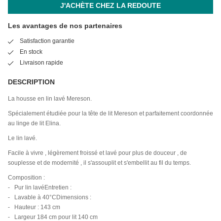
J'ACHÈTE CHEZ LA REDOUTE
Les avantages de nos partenaires
Satisfaction garantie
En stock
Livraison rapide
DESCRIPTION
La housse en lin lavé Mereson.
Spécialement étudiée pour la tête de lit Mereson et parfaitement coordonnée
au linge de lit Elina.
Le lin lavé.
Facile à vivre , légèrement froissé et lavé pour plus de douceur , de
souplesse et de modernité , il s'assouplit et s'embellit au fil du temps.
Composition :
- Pur lin lavéEntretien :
- Lavable à 40°CDimensions :
- Hauteur : 143 cm
- Largeur 184 cm pour lit 140 cm