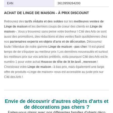
EAN
3613959264200
ACHAT DE LINGE DE MAISON - À PRIX DISCOUNT
Retrouvez des
tarifs réduits et des soldes
sur les
meilleures ventes de
Linge de maison
et les derniers coups de coeur des clients en
Linge de
maison -
. Vous y trouverez sans peine votre bonheur ! Cité des Arts ce sont
aussi des promotions, des réductions et des ventes flash quotidiennes chez
nos
partenaires experts en objets d'arts et de décoration
. Découvrez
toute l’étendue de notre gamme
Linge de maison - pas cher
! Il est grand
temps de de s'équiper au meilleur prix ! Les dernières nouveautés et surtout
les meilleurs prix sur vos articles préférés, voila pourquoi Cité des Arts est le
numéro 1 pour votre achat
Housse de tête de lit lin lavé , mereson
!
Choisissez votre
Linge de maison -
à bas prix, mais également une large
offre de produits «Linge de maison» vous est accessible au juste prix sur
Cité des Arts !
Envie de découvrir d'autres objets d'arts et
de décorations pas chers ?
Faites-vous plaisir avec nos différentes familles d'objets déco