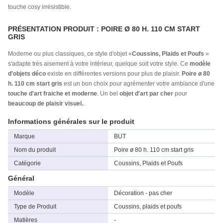
touche cosy irrésistible.
PRÉSENTATION PRODUIT : POIRE Ø 80 H. 110 CM START
GRIS
Moderne ou plus classiques, ce style d'objet «
Coussins, Plaids et Poufs
»
s'adapte très aisement à votre intérieur, quelque soit votre style. Ce
modèle
d'objets déco
existe en différentes versions pour plus de plaisir.
Poire ø 80
h. 110 cm start gris
est un bon choix pour agrémenter votre ambiance d'une
touche d'art fraiche et moderne
. Un bel
objet d'art par cher
pour
beaucoup de plaisir visuel.
.
Informations générales sur le produit
Marque
BUT
Nom du produit
Poire ø 80 h. 110 cm start gris
Catégorie
Coussins, Plaids et Poufs
Général
Modèle
Décoration - pas cher
Type de Produit
Coussins, plaids et poufs
Matières
-