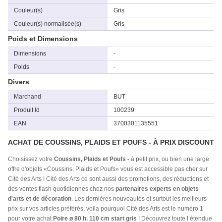
Couleur(s)
Gris
Couleur(s) normalisée(s)
Gris
Poids et Dimensions
Dimensions
-
Poids
-
Divers
Marchand
BUT
Produit Id
100239
EAN
3700301135551
ACHAT DE COUSSINS, PLAIDS ET POUFS - À PRIX DISCOUNT
Choisissez votre
Coussins, Plaids et Poufs -
à petit prix, ou bien une large
offre d'objets «Coussins, Plaids et Poufs» vous est accessible pas cher sur
Cité des Arts ! Cité des Arts ce sont aussi des promotions, des réductions et
des ventes flash quotidiennes chez nos
partenaires experts en objets
d'arts et de décoration
. Les dernières nouveautés et surtout les meilleurs
prix sur vos articles préférés, voila pourquoi Cité des Arts est le numéro 1
pour votre achat
Poire ø 80 h. 110 cm start gris
! Découvrez toute l’étendue