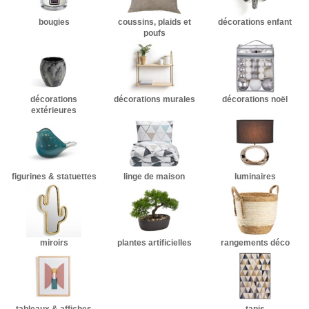
bougies
coussins, plaids et
décorations enfant
poufs
décorations
décorations murales
décorations noël
extérieures
figurines & statuettes
linge de maison
luminaires
miroirs
plantes artificielles
rangements déco