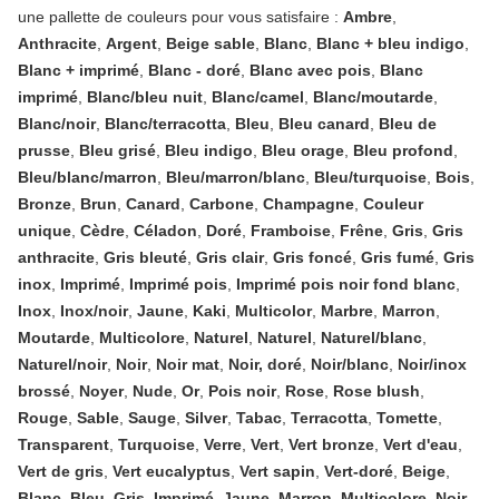
une pallette de couleurs pour vous satisfaire :
Ambre
,
Anthracite
,
Argent
,
Beige sable
,
Blanc
,
Blanc + bleu indigo
,
Blanc + imprimé
,
Blanc - doré
,
Blanc avec pois
,
Blanc
imprimé
,
Blanc/bleu nuit
,
Blanc/camel
,
Blanc/moutarde
,
Blanc/noir
,
Blanc/terracotta
,
Bleu
,
Bleu canard
,
Bleu de
prusse
,
Bleu grisé
,
Bleu indigo
,
Bleu orage
,
Bleu profond
,
Bleu/blanc/marron
,
Bleu/marron/blanc
,
Bleu/turquoise
,
Bois
,
Bronze
,
Brun
,
Canard
,
Carbone
,
Champagne
,
Couleur
unique
,
Cèdre
,
Céladon
,
Doré
,
Framboise
,
Frêne
,
Gris
,
Gris
anthracite
,
Gris bleuté
,
Gris clair
,
Gris foncé
,
Gris fumé
,
Gris
inox
,
Imprimé
,
Imprimé pois
,
Imprimé pois noir fond blanc
,
Inox
,
Inox/noir
,
Jaune
,
Kaki
,
Multicolor
,
Marbre
,
Marron
,
Moutarde
,
Multicolore
,
Naturel
,
Naturel
,
Naturel/blanc
,
Naturel/noir
,
Noir
,
Noir mat
,
Noir, doré
,
Noir/blanc
,
Noir/inox
brossé
,
Noyer
,
Nude
,
Or
,
Pois noir
,
Rose
,
Rose blush
,
Rouge
,
Sable
,
Sauge
,
Silver
,
Tabac
,
Terracotta
,
Tomette
,
Transparent
,
Turquoise
,
Verre
,
Vert
,
Vert bronze
,
Vert d'eau
,
Vert de gris
,
Vert eucalyptus
,
Vert sapin
,
Vert-doré
,
Beige
,
Blanc
,
Bleu
,
Gris
,
Imprimé
,
Jaune
,
Marron
,
Multicolore
,
Noir
,