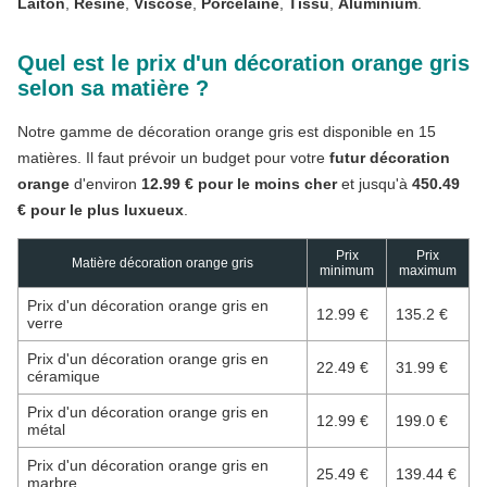
Laiton
,
Résine
,
Viscose
,
Porcelaine
,
Tissu
,
Aluminium
.
Quel est le prix d'un décoration orange gris
selon sa matière ?
Notre gamme de décoration orange gris est disponible en 15
matières. Il faut prévoir un budget pour votre
futur décoration
orange
d'environ
12.99 € pour le moins cher
et jusqu'à
450.49
€ pour le plus luxueux
.
Prix
Prix
Matière décoration orange gris
minimum
maximum
Prix d'un décoration orange gris en
12.99 €
135.2 €
verre
Prix d'un décoration orange gris en
22.49 €
31.99 €
céramique
Prix d'un décoration orange gris en
12.99 €
199.0 €
métal
Prix d'un décoration orange gris en
25.49 €
139.44 €
marbre