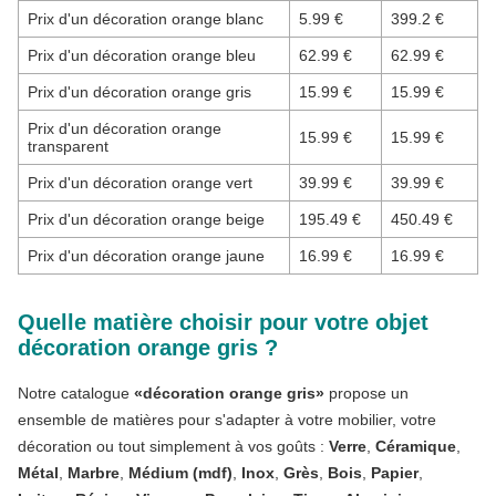
Prix d'un décoration orange blanc
5.99 €
399.2 €
Prix d'un décoration orange bleu
62.99 €
62.99 €
Prix d'un décoration orange gris
15.99 €
15.99 €
Prix d'un décoration orange
15.99 €
15.99 €
transparent
Prix d'un décoration orange vert
39.99 €
39.99 €
Prix d'un décoration orange beige
195.49 €
450.49 €
Prix d'un décoration orange jaune
16.99 €
16.99 €
Quelle matière choisir pour votre objet
décoration orange gris ?
Notre catalogue
«décoration orange gris»
propose un
ensemble de matières pour s'adapter à votre mobilier, votre
décoration ou tout simplement à vos goûts :
Verre
,
Céramique
,
Métal
,
Marbre
,
Médium (mdf)
,
Inox
,
Grès
,
Bois
,
Papier
,